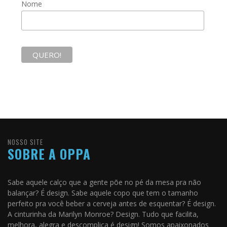
Nome
NOSSO SITE
SOBRE A OPPA
Sabe aquele calço que a gente põe no pé da mesa pra não
balançar? É design. Sabe aquele copo que tem o tamanho
perfeito pra você beber a cerveja antes de esquentar? É design.
A cinturinha da Marilyn Monroe? Design. Tudo que facilita,
melhora, alegra e descomplica é design! Somos apaixonados