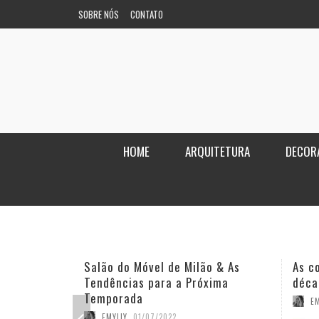
SOBRE NÓS
CONTATO
HOME
ARQUITETURA
DECOR
Salão do Móvel de Milão & As
As c
Tendências para a Próxima
déca
Temporada
EM
EMYLLY
,
01/07/2022