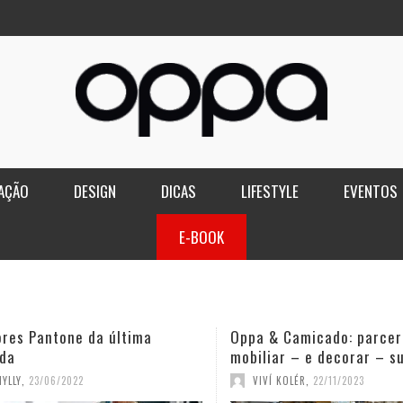
AÇÃO
DESIGN
DICAS
LIFESTYLE
EVENTOS
E-BOOK
ores Pantone da última
Oppa & Camicado: parcer
da
mobiliar – e decorar – s
YLLY
,
23/06/2022
VIVÍ KOLÉR
,
22/11/2023