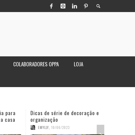
COLABORADORES OPPA
LOJA
ia para
Dicas de série de decoração e
Poltro
ua casa
organização
sala
EMYLLY
,
10/06/2023
OPPA