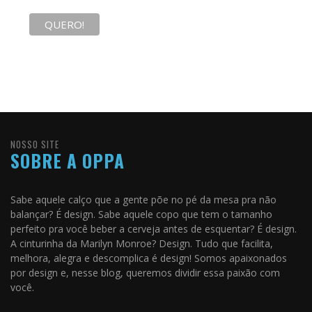
NOSSO SITE
SOBRE A OPPA
Sabe aquele calço que a gente põe no pé da mesa pra não
balançar? É design. Sabe aquele copo que tem o tamanho
perfeito pra você beber a cerveja antes de esquentar? É design.
A cinturinha da Marilyn Monroe? Design. Tudo que facilita,
melhora, alegra e descomplica é design! Somos apaixonados
por design e, nesse blog, queremos dividir essa paixão com
você.