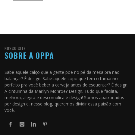
NOSSO SITE
SOBRE A OPPA
Sabe aquele calço que a gente põe no pé da mesa pra não
balançar? É design. Sabe aquele copo que tem o tamanho
perfeito pra você beber a cerveja antes de esquentar? É design.
A cinturinha da Marilyn Monroe? Design. Tudo que facilita,
melhora, alegra e descomplica é design! Somos apaixonados
por design e, nesse blog, queremos dividir essa paixão com
você.