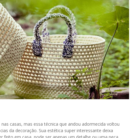
ôs nas casas, mas essa técnica que andou adormecida voltou
ias da decoração. Sua estética super interessante deixa
er feito em casa, pode ser apenas um detalhe ou uma peça