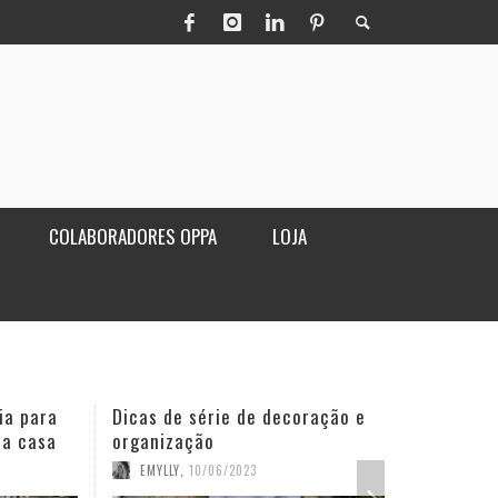
COLABORADORES OPPA
LOJA
ia para
Dicas de série de decoração e
Poltro
ua casa
organização
sala
EMYLLY
,
10/06/2023
OPPA