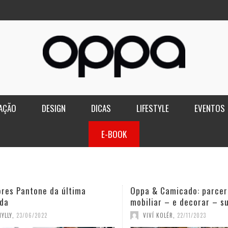
AÇÃO
DESIGN
DICAS
LIFESTYLE
EVENTOS
E-BOOK
ores Pantone da última
Oppa & Camicado: parcer
da
mobiliar – e decorar – s
YLLY
,
23/06/2022
VIVÍ KOLÉR
,
22/11/2023