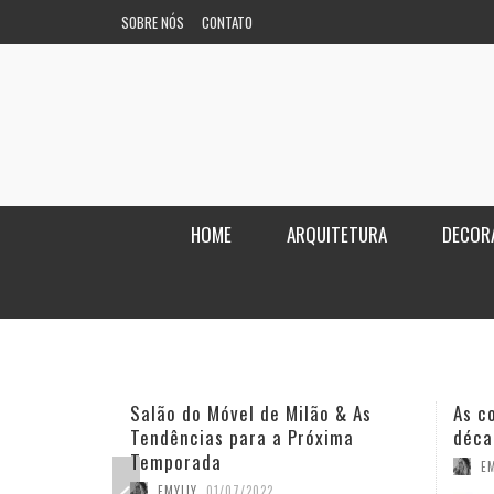
SOBRE NÓS
CONTATO
HOME
ARQUITETURA
DECOR
Salão do Móvel de Milão & As
As c
Tendências para a Próxima
déca
Temporada
EM
EMYLLY
,
01/07/2022