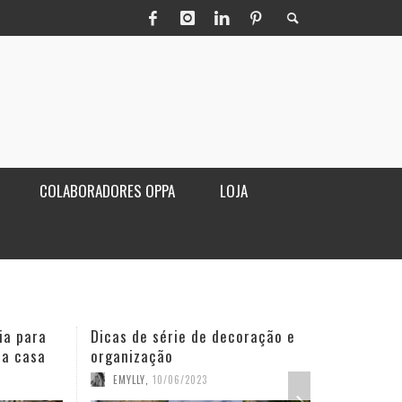
COLABORADORES OPPA
LOJA
ia para
Dicas de série de decoração e
Poltro
ua casa
organização
sala
EMYLLY
,
10/06/2023
OPPA