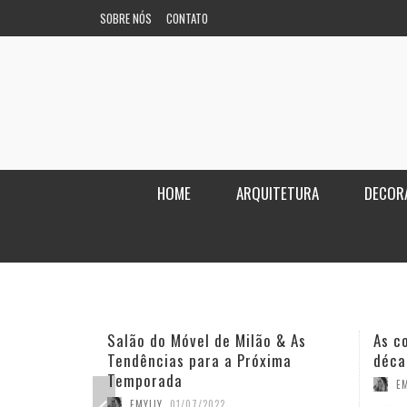
SOBRE NÓS
CONTATO
HOME
ARQUITETURA
DECOR
Salão do Móvel de Milão & As
As c
Tendências para a Próxima
déca
Temporada
EM
EMYLLY
,
01/07/2022