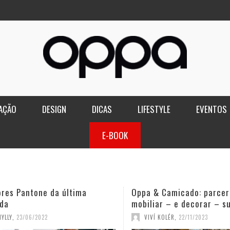
AÇÃO
DESIGN
DICAS
LIFESTYLE
EVENTOS
E-BOOK
ores Pantone da última
Oppa & Camicado: parcer
da
mobiliar – e decorar – s
YLLY
,
23/06/2022
VIVÍ KOLÉR
,
22/11/2023