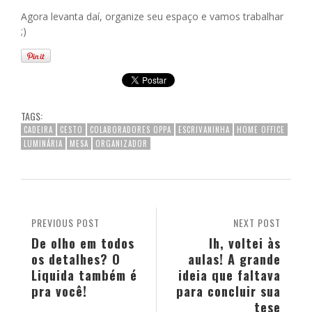
Agora levanta daí, organize seu espaço e vamos trabalhar
;)
TAGS:
CADEIRA
CESTO
COLABORADORES OPPA
ESCRIVANINHA
HOME OFFICE
LUMINÁRIA
MESA
ORGANIZADOR
PREVIOUS POST
NEXT POST
De olho em todos
Ih, voltei às
os detalhes? O
aulas! A grande
Liquida também é
ideia que faltava
pra você!
para concluir sua
tese