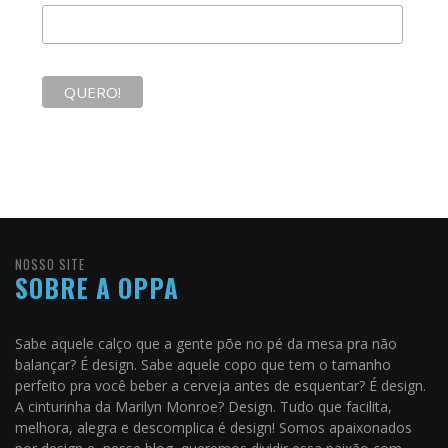
NOSSO SITE
SOBRE A OPPA
Sabe aquele calço que a gente põe no pé da mesa pra não
balançar? É design. Sabe aquele copo que tem o tamanho
perfeito pra você beber a cerveja antes de esquentar? É design.
A cinturinha da Marilyn Monroe? Design. Tudo que facilita,
melhora, alegra e descomplica é design! Somos apaixonados