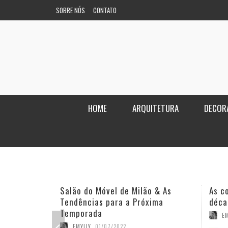
SOBRE NÓS
CONTATO
HOME
ARQUITETURA
DECOR
Salão do Móvel de Milão & As
As c
Tendências para a Próxima
déca
Temporada
EM
EMYLLY
,
01/07/2022