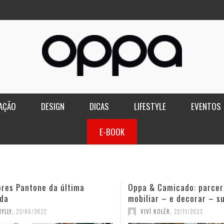
AÇÃO
DESIGN
DICAS
LIFESTYLE
EVENTOS
E-BOOK
ores Pantone da última
Oppa & Camicado: parcer
da
mobiliar – e decorar – s
YLLY
,
23/06/2022
VIVÍ KOLÉR
,
22/11/2023