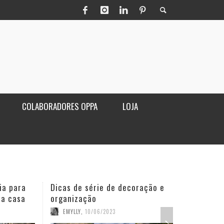
COLABORADORES OPPA
LOJA
ia para
Dicas de série de decoração e
Poltro
ua casa
organização
sala
EMYLLY
,
10/06/2023
OPPA