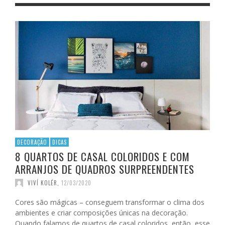
DECORAÇÃO
DICAS
8 QUARTOS DE CASAL COLORIDOS E COM
ARRANJOS DE QUADROS SURPREENDENTES
VIVÍ KOLÉR
,
12/03/2020
Cores são mágicas – conseguem transformar o clima dos
ambientes e criar composições únicas na decoração.
Quando falamos de quartos de casal coloridos, então, esse