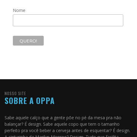
Nome
NOSSO SITE
SOBRE A OPPA
Sabe aquele calço que a gente põe no pé da mesa pra não
balançar? É design. Sabe aquele copo que tem o tamanho
perfeito pra você beber a cerveja antes de esquentar? É design.
A cinturinha da Marilyn Monroe? Design. Tudo que facilita,