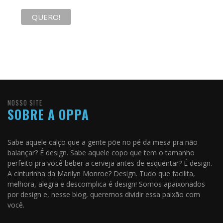
NOSSO SITE
SOBRE A OPPA
Sabe aquele calço que a gente põe no pé da mesa pra não
balançar? É design. Sabe aquele copo que tem o tamanho
perfeito pra você beber a cerveja antes de esquentar? É design.
A cinturinha da Marilyn Monroe? Design. Tudo que facilita,
melhora, alegra e descomplica é design! Somos apaixonados
por design e, nesse blog, queremos dividir essa paixão com
você.