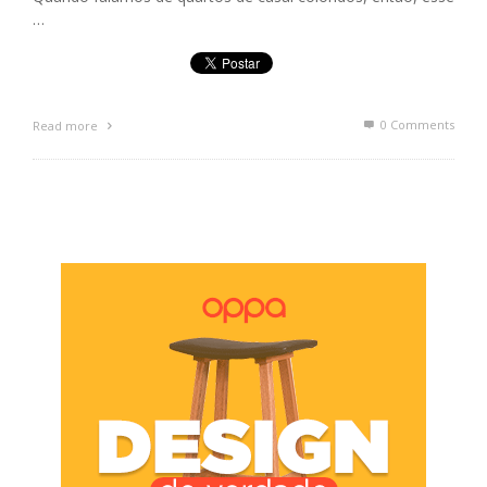
…
0 Comments
Read more