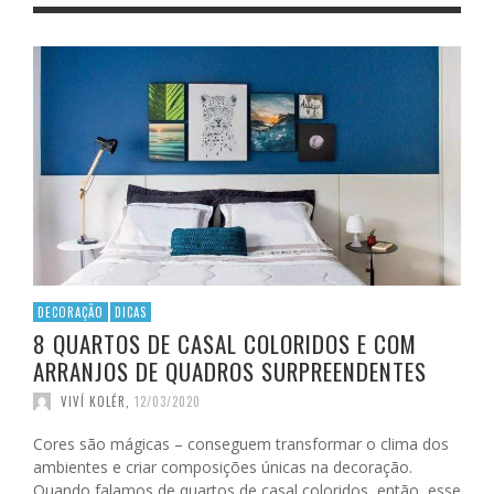
DECORAÇÃO
DICAS
8 QUARTOS DE CASAL COLORIDOS E COM
ARRANJOS DE QUADROS SURPREENDENTES
VIVÍ KOLÉR
,
12/03/2020
Cores são mágicas – conseguem transformar o clima dos
ambientes e criar composições únicas na decoração.
Quando falamos de quartos de casal coloridos, então, esse