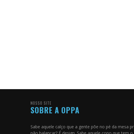
NOSSO SITE
SOBRE A OPPA
Sabe aquele calço que a gente põe no pé da mesa p
não balançar? É design. Sabe aquele copo que tem o