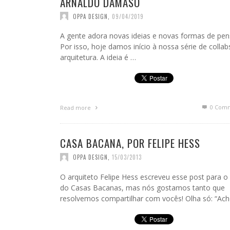
ARNALDO DÂMASO
OPPA DESIGN
,
09/04/2019
A gente adora novas ideias e novas formas de pen
Por isso, hoje damos início à nossa série de collab
arquitetura. A ideia é …
0 Com
Read more
CASA BACANA, POR FELIPE HESS
OPPA DESIGN
,
15/03/2013
O arquiteto Felipe Hess escreveu esse post para o
do Casas Bacanas, mas nós gostamos tanto que
resolvemos compartilhar com vocês! Olha só: “Ac