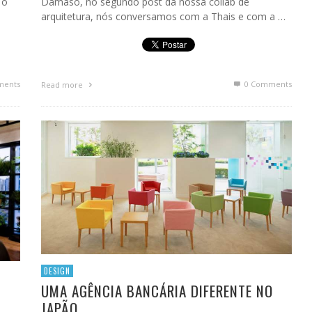
 o
Dâmaso, no segundo post da nossa collab de
arquitetura, nós conversamos com a Thais e com a …
ments
0 Comments
Read more
DESIGN
UMA AGÊNCIA BANCÁRIA DIFERENTE NO
JAPÃO