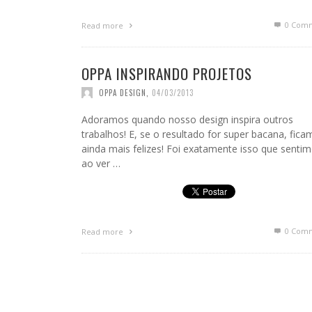
0 Com
Read more
OPPA INSPIRANDO PROJETOS
OPPA DESIGN
,
04/03/2013
Adoramos quando nosso design inspira outros
trabalhos! E, se o resultado for super bacana, fic
ainda mais felizes! Foi exatamente isso que senti
ao ver …
0 Com
Read more