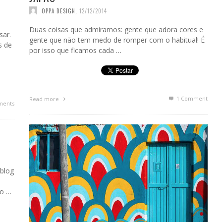
OPPA DESIGN
,
12/12/2014
Duas coisas que admiramos: gente que adora cores e
sar.
gente que não tem medo de romper com o habitual! É
s de
por isso que ficamos cada …
1
Comment
Read more
ments
 blog
ho …