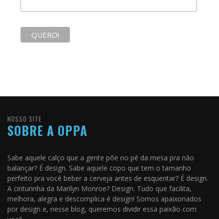
NOSSO SITE
SOBRE A OPPA
Sabe aquele calço que a gente põe no pé da mesa pra não
balançar? É design. Sabe aquele copo que tem o tamanho
perfeito pra você beber a cerveja antes de esquentar? É design.
A cinturinha da Marilyn Monroe? Design. Tudo que facilita,
melhora, alegra e descomplica é design! Somos apaixonados
por design e, nesse blog, queremos dividir essa paixão com