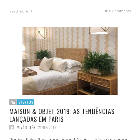
0 Comments
Read more
EVENTOS
MAISON & OBJET 2019: AS TENDÊNCIAS
LANÇADAS EM PARIS
VIVÍ KOLÉR
,
21/02/2019
Por Viví Kolér Paris, mon amour! A capital não só do amor