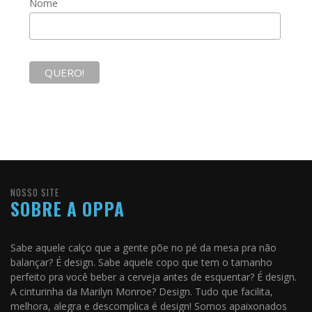
Nome
NOSSO SITE
SOBRE A OPPA
Sabe aquele calço que a gente põe no pé da mesa pra não
balançar? É design. Sabe aquele copo que tem o tamanho
perfeito pra você beber a cerveja antes de esquentar? É design.
A cinturinha da Marilyn Monroe? Design. Tudo que facilita,
melhora, alegra e descomplica é design! Somos apaixonados