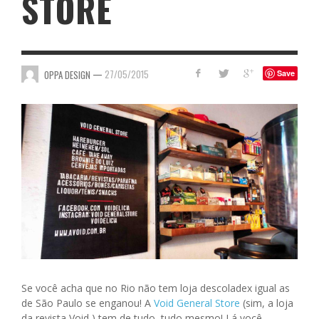
STORE
—
27/05/2015
OPPA DESIGN
Save
Se você acha que no Rio não tem loja descoladex igual as
de São Paulo se enganou! A
Void General Store
(sim, a loja
da revista Void ) tem de tudo, tudo mesmo! Lá você