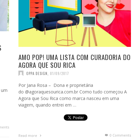
S
AMO POP! UMA LISTA COM CURADORIA DO
AGORA QUE SOU RICA
OPPA DESIGN
,
01/09/2017
Por Jana Rosa – Dona e proprietária
é um
do @agoraquesourica.com.br Como tudo começou A
Agora que Sou Rica como marca nasceu em uma
viagem, quando entrei em …
ents
0 Comments
Read more