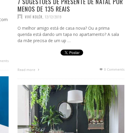
7 SUGESTÕES DE PRESENTE DE NATAL POR
MENOS DE 135 REAIS
VIVÍ KOLÉR
,
12/12/2019
 com
O melhor amigo está de casa nova? Ou a prima
querida está dando um tapa no apartamento? A sala
da mãe precisa de um up …
ments
0 Comments
Read more