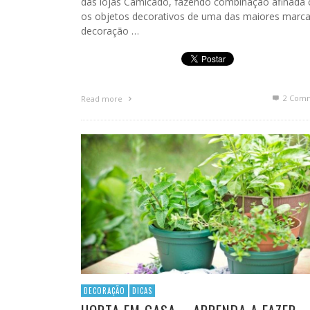
das lojas Camicado, fazendo combinação afinada
os objetos decorativos de uma das maiores marca
decoração …
2
Comm
Read more
DECORAÇÃO
DICAS