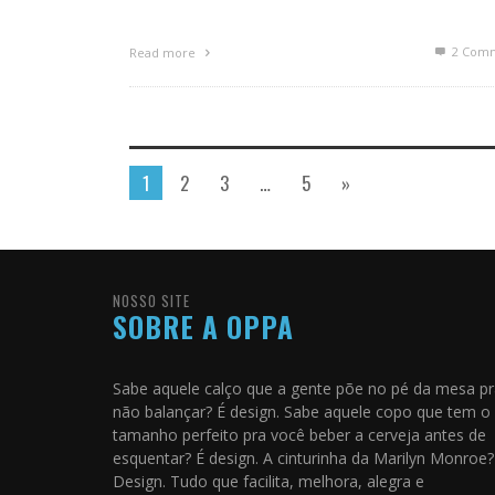
2
Comm
Read more
1
2
3
…
5
»
NOSSO SITE
SOBRE A OPPA
Sabe aquele calço que a gente põe no pé da mesa p
não balançar? É design. Sabe aquele copo que tem o
tamanho perfeito pra você beber a cerveja antes de
esquentar? É design. A cinturinha da Marilyn Monroe?
Design. Tudo que facilita, melhora, alegra e