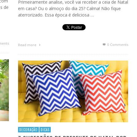
 com
Primeiramente analise, você vai receber a ceia de Natal
s de
em casa? Ou o almoço do dia 25? Calma! Não fique
aterrorizado. Essa época é deliciosa …
ents
0 Comments
Read more
DECORAÇÃO
DICAS