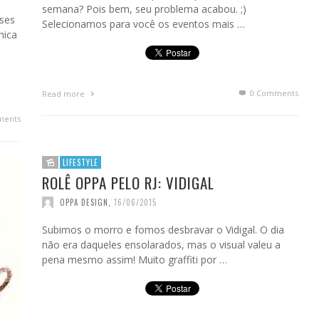
semana? Pois bem, seu problema acabou. ;)
sses
Selecionamos para você os eventos mais …
nica
0 Comments
Read more
ments
LIFESTYLE
ROLÊ OPPA PELO RJ: VIDIGAL
OPPA DESIGN
,
16/06/2015
Subimos o morro e fomos desbravar o Vidigal. O dia
não era daqueles ensolarados, mas o visual valeu a
pena mesmo assim! Muito graffiti por …