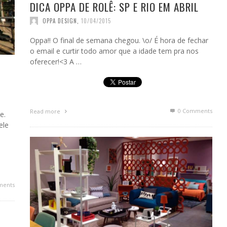
DICA OPPA DE ROLÊ: SP E RIO EM ABRIL
OPPA DESIGN
,
10/04/2015
Oppa!! O final de semana chegou. \o/ É hora de fechar
o email e curtir todo amor que a idade tem pra nos
oferecer!<3 A …
0 Comments
Read more
e.
ele
ments