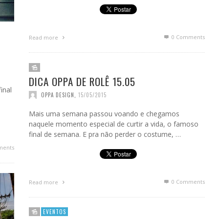
0 Comments
Read more
DICA OPPA DE ROLÊ 15.05
inal
OPPA DESIGN
,
15/05/2015
…
Mais uma semana passou voando e chegamos
naquele momento especial de curtir a vida, o famoso
final de semana. E pra não perder o costume, …
ments
0 Comments
Read more
EVENTOS