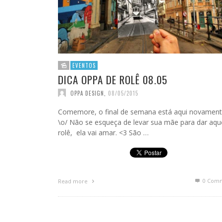
EVENTOS
DICA OPPA DE ROLÊ 08.05
OPPA DESIGN
,
08/05/2015
Comemore, o final de semana está aqui novament
\o/ Não se esqueça de levar sua mãe para dar aqu
rolê, ela vai amar. <3 São …
0 Com
Read more