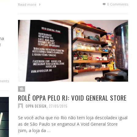
0 Comments
Read more
na
!
ments
ROLÊ OPPA PELO RJ: VOID GENERAL STORE
OPPA DESIGN
,
27/05/2015
Se você acha que no Rio não tem loja descoladex igual
as de São Paulo se enganou! A Void General Store
(sim, a loja da …