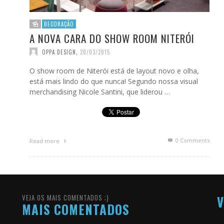
DECORAÇÃO
A NOVA CARA DO SHOW ROOM NITERÓI
OPPA DESIGN
,
20/03/2015
O show room de Niterói está de layout novo e olha,
está mais lindo do que nunca! Segundo nossa visual
merchandising Nicole Santini, que liderou …
0 Comments
Read more
VEJA OS MAIS COMENTADOS ;)
V
MAIS COMENTADOS