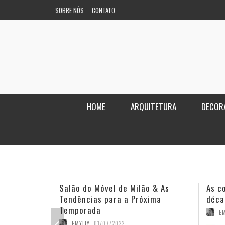
SOBRE NÓS
CONTATO
HOME
ARQUITETURA
DECOR
Salão do Móvel de Milão & As
As c
Tendências para a Próxima
déca
Temporada
EM
EMYLLY
,
01/07/2022