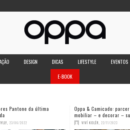
AÇÃO
DESIGN
DICAS
LIFESTYLE
EVENTOS
E-BOOK
ores Pantone da última
Oppa & Camicado: parcer
da
mobiliar – e decorar – s
YLLY
,
23/06/2022
VIVÍ KOLÉR
,
22/11/2023