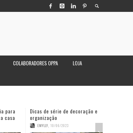
COLABORADORES OPPA
LOJA
ia para
Dicas de série de decoração e
Poltro
ua casa
organização
sala
EMYLLY
,
10/06/2023
OPPA