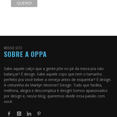
NOSSO SITE
SOBRE A OPPA
Sabe aquele calço que a gente põe no pé da mesa pra não
balançar? É design. Sabe aquele copo que tem o tamanho
perfeito pra você beber a cerveja antes de esquentar? É design.
A cinturinha da Marilyn Monroe? Design. Tudo que facilita,
melhora, alegra e descomplica é design! Somos apaixonados
por design e, nesse blog, queremos dividir essa paixão com
você.