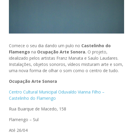
Comece o seu dia dando um pulo no
Castelinho do
Flamengo
na
Ocupa
çã
o Arte Sonora.
O projeto,
idealizado pelos artistas Franz Manata e Saulo Laudares.
Instalações, objetos sonoros, vídeos misturam arte e som,
uma nova forma de olhar o som como o centro de tudo.
Ocupa
çã
o Arte Sonora
Centro Cultural Municipal Oduvaldo Vianna Filho –
Castelinho do Flamengo
Rua Buarque de Macedo, 158
Flamengo – Sul
Até 26/04