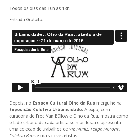
Todos os dias das 10h às 18h.
Entrada Gratuita.
Depois, no
Espa
ç
o Cultural Olho da Rua
mergulhe na
Exposi
çã
o Coletiva
Urbanicidade
.
A expo, com
curadoria de Fred Van Büllow e Olho da Rua
,
mostra como
o lado urbano de cada artista se manifesta e apresenta
uma coleção de trabalhos de
Vik Muniz
,
Felipe Morozini
,
Coletivo Bijari
e mais nove artistas.