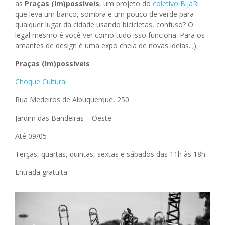
as
Pra
ç
as (Im)poss
í
veis
, um projeto do
coletivo BijaRi
que leva um banco, sombra e um pouco de verde para
qualquer lugar da cidade usando bicicletas, confuso? O
legal mesmo é você ver como tudo isso funciona. Para os
amantes de design é uma expo cheia de novas ideias. ;)
Pra
ç
as (Im)poss
í
veis
Choque Cultural
Rua Medeiros de Albuquerque, 250
Jardim das Bandeiras – Oeste
Até 09/05
Terças, quartas, quintas, sextas e sábados das 11h às 18h.
Entrada gratuita.