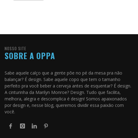
NOSSO SITE
SOBRE A OPPA
Sabe aquele calço que a gente põe no pé da mesa pra não
balançar? É design. Sabe aquele copo que tem o tamanho
perfeito pra você beber a cerveja antes de esquentar? É design.
A cinturinha da Marilyn Monroe? Design. Tudo que facilita,
melhora, alegra e descomplica é design! Somos apaixonados
por design e, nesse blog, queremos dividir essa paixão com
você.