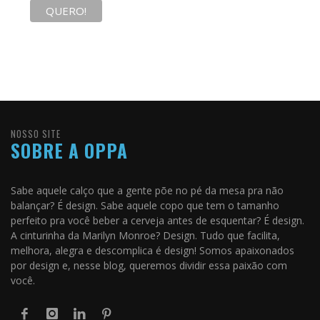
NOSSO SITE
SOBRE A OPPA
Sabe aquele calço que a gente põe no pé da mesa pra não
balançar? É design. Sabe aquele copo que tem o tamanho
perfeito pra você beber a cerveja antes de esquentar? É design.
A cinturinha da Marilyn Monroe? Design. Tudo que facilita,
melhora, alegra e descomplica é design! Somos apaixonados
por design e, nesse blog, queremos dividir essa paixão com
você.