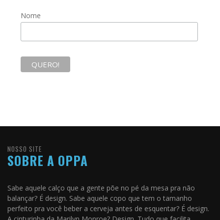
Nome
NOSSO SITE
SOBRE A OPPA
Sabe aquele calço que a gente põe no pé da mesa pra não
balançar? É design. Sabe aquele copo que tem o tamanho
perfeito pra você beber a cerveja antes de esquentar? É design.
A cinturinha da Marilyn Monroe? Design. Tudo que facilita,