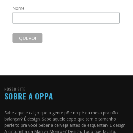
Nome
NOSSO SITE
SOBRE A OPPA
Sabe aquele calço que a gente põe no pé da mesa pra não
balançar? É design. Sabe aquele copo que tem o tamanho
perfeito pra você beber a cerveja antes de esquentar? É design.
A cinturinha da Marilyn Monroe? Design. Tudo que facilita,