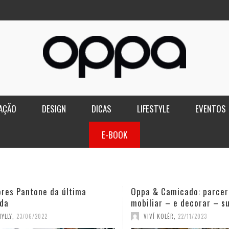
AÇÃO
DESIGN
DICAS
LIFESTYLE
EVENTOS
E-BOOK
ores Pantone da última
Oppa & Camicado: parcer
da
mobiliar – e decorar – s
YLLY
,
23/06/2022
VIVÍ KOLÉR
,
22/11/2023