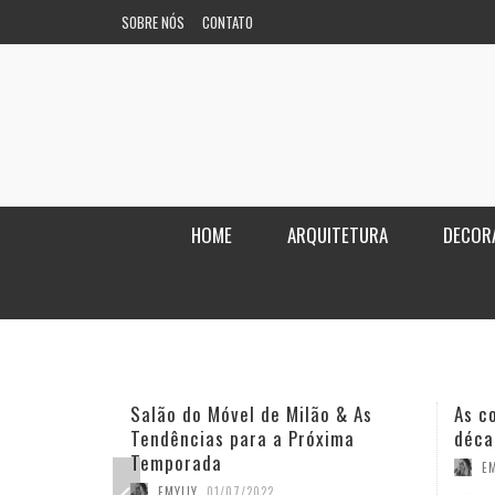
SOBRE NÓS
CONTATO
HOME
ARQUITETURA
DECOR
Salão do Móvel de Milão & As
As c
Tendências para a Próxima
déca
Temporada
EM
EMYLLY
,
01/07/2022