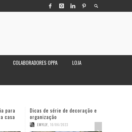
COLABORADORES OPPA
LOJA
ia para
Dicas de série de decoração e
Poltro
ua casa
organização
sala
EMYLLY
,
10/06/2023
OPPA