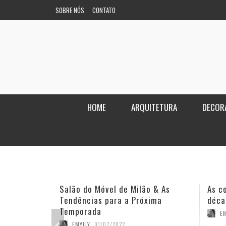
SOBRE NÓS
CONTATO
HOME
ARQUITETURA
DECOR
Salão do Móvel de Milão & As
As c
Tendências para a Próxima
déca
Temporada
EM
EMYLLY
,
01/07/2022