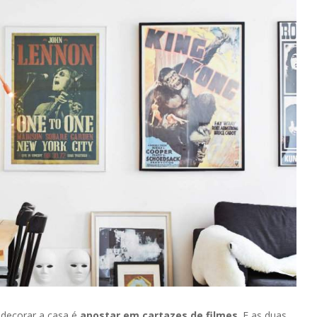
 decorar a casa é
apostar em cartazes de filmes
. E as duas