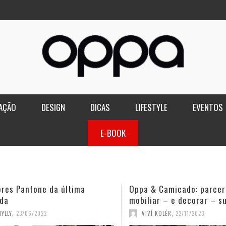
AÇÃO
DESIGN
DICAS
LIFESTYLE
EVENTOS
E-BOOK
ores Pantone da última
Oppa & Camicado: parcer
da
mobiliar – e decorar – s
YLLY
,
23/06/2022
VIVÍ KOLÉR
,
22/11/2023