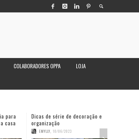
COLABORADORES OPPA
LOJA
ia para
Dicas de série de decoração e
Poltro
ua casa
organização
sala
EMYLLY
,
10/06/2023
OPPA