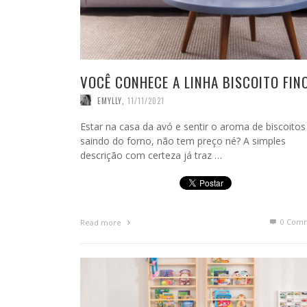
VOCÊ CONHECE A LINHA BISCOITO FIN
EMYLLY
,
11/11/2021
Estar na casa da avó e sentir o aroma de biscoitos
saindo do forno, não tem preço né? A simples
descrição com certeza já traz …
0 Com
Read more