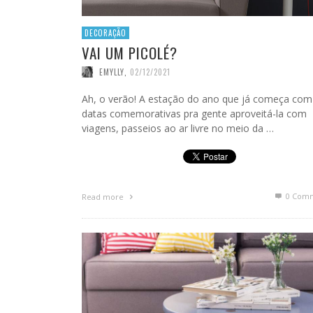
DECORAÇÃO
VAI UM PICOLÉ?
EMYLLY
,
02/12/2021
Ah, o verão! A estação do ano que já começa com
datas comemorativas pra gente aproveitá-la com
viagens, passeios ao ar livre no meio da …
0 Com
Read more