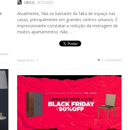
EMYLLY
,
16/12/2021
 é
Atualmente, fala-se bastante da falta de espaço nas
casas, principalmente em grandes centros urbanos. É
impressionante constatar a redução da metragem de
muitos apartamentos. Não …
ments
2
Comments
Read more