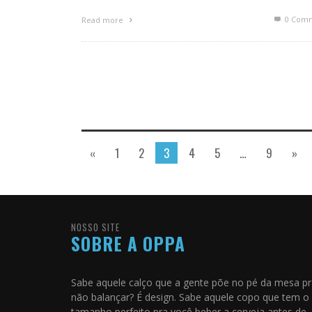
0 Com
Read more
«
1
2
3
4
5
…
9
»
NOSSO SITE
SOBRE A OPPA
Sabe aquele calço que a gente põe no pé da mesa p
não balançar? É design. Sabe aquele copo que tem o
tamanho perfeito pra você beber a cerveja antes de