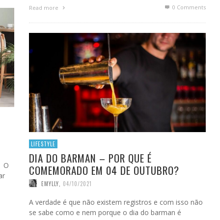
0 Comments
Read more
LIFESTYLE
DIA DO BARMAN – POR QUE É
? O
COMEMORADO EM 04 DE OUTUBRO?
ar
EMYLLY
,
04/10/2021
A verdade é que não existem registros e com isso não
se sabe como e nem porque o dia do barman é