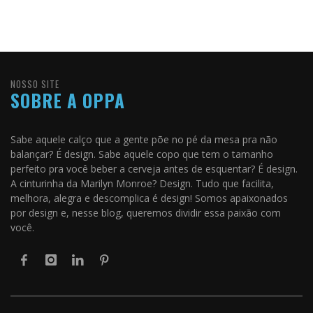
NOSSO SITE
SOBRE A OPPA
Sabe aquele calço que a gente põe no pé da mesa pra não
balançar? É design. Sabe aquele copo que tem o tamanho
perfeito pra você beber a cerveja antes de esquentar? É design.
A cinturinha da Marilyn Monroe? Design. Tudo que facilita,
melhora, alegra e descomplica é design! Somos apaixonados
por design e, nesse blog, queremos dividir essa paixão com
você.