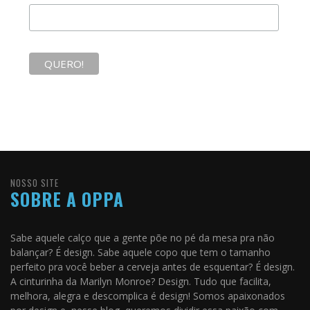
NOSSO SITE
SOBRE A OPPA
Sabe aquele calço que a gente põe no pé da mesa pra não
balançar? É design. Sabe aquele copo que tem o tamanho
perfeito pra você beber a cerveja antes de esquentar? É design.
A cinturinha da Marilyn Monroe? Design. Tudo que facilita,
melhora, alegra e descomplica é design! Somos apaixonados