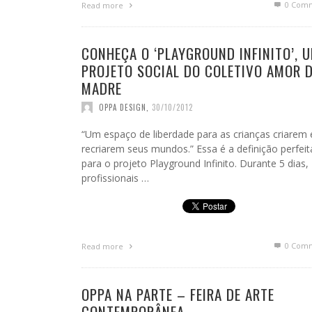
0 Com
Read more
CONHEÇA O ‘PLAYGROUND INFINITO’, 
PROJETO SOCIAL DO COLETIVO AMOR 
MADRE
OPPA DESIGN
,
30/10/2012
“Um espaço de liberdade para as crianças criarem 
recriarem seus mundos.” Essa é a definição perfeit
para o projeto Playground Infinito. Durante 5 dias,
profissionais …
0 Com
Read more
OPPA NA PARTE – FEIRA DE ARTE
CONTEMPORÂNEA