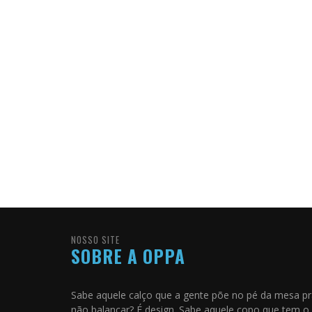
NOSSO SITE
SOBRE A OPPA
Sabe aquele calço que a gente põe no pé da mesa p
não balançar? É design. Sabe aquele copo que tem o