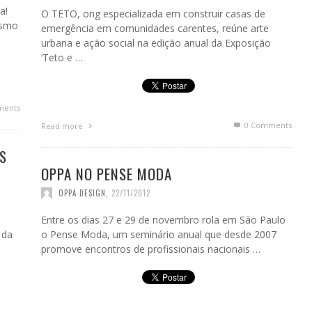
a!
O TETO, ong especializada em construir casas de
esmo
emergência em comunidades carentes, reúne arte
urbana e ação social na edição anual da Exposição
‘Teto e …
ments
0 Comments
Read more
S
OPPA NO PENSE MODA
OPPA DESIGN
,
22/11/2012
l
Entre os dias 27 e 29 de novembro rola em São Paulo
 da
o Pense Moda, um seminário anual que desde 2007
promove encontros de profissionais nacionais …