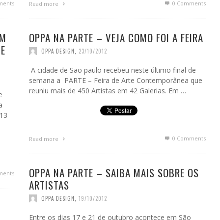
ments
0 Comments
Read more
UM
OPPA NA PARTE – VEJA COMO FOI A FEIRA
DE
OPPA DESIGN
,
23/10/2012
A cidade de São paulo recebeu neste último final de
semana a PARTE – Feira de Arte Contemporânea que
reuniu mais de 450 Artistas em 42 Galerias. Em …
e
a
 13
0 Comments
Read more
OPPA NA PARTE – SAIBA MAIS SOBRE OS
ments
ARTISTAS
OPPA DESIGN
,
19/10/2012
Entre os dias 17 e 21 de outubro acontece em São