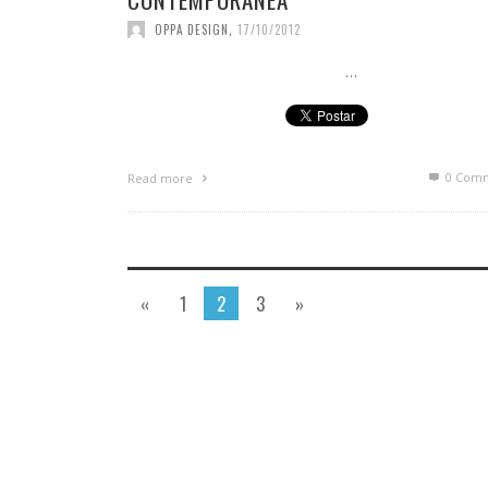
OPPA DESIGN
,
17/10/2012
…
0 Com
Read more
«
1
2
3
»