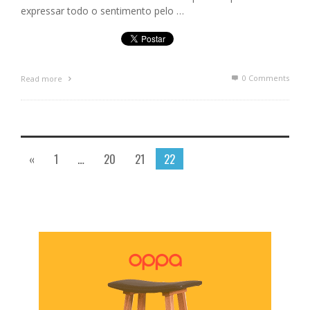
expressar todo o sentimento pelo …
0 Comments
Read more
«
1
…
20
21
22