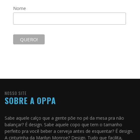
Nome
NOSSO SITE
SOBRE A OPPA
Sabe aquele calço que a gente põe no pé da mesa pra não
balançar? É design. Sabe aquele copo que tem o tamanho
perfeito pra você beber a cerveja antes de esquentar? É design.
A cinturinha da Marilyn Monroe? Design. Tudo que facilita,