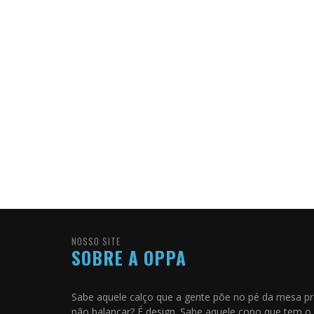
NOSSO SITE
SOBRE A OPPA
Sabe aquele calço que a gente põe no pé da mesa p
não balançar? É design. Sabe aquele copo que tem o