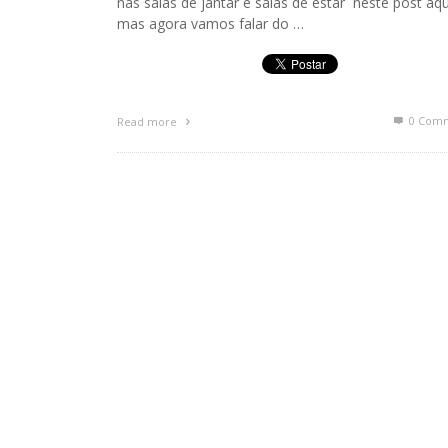
nas salas de jantar e salas de estar neste post aqu
mas agora vamos falar do …
0 Com
Read more