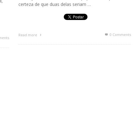
i,
certeza de que duas delas seriam …
0 Comments
Read more
ments