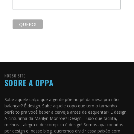
NOSSO SITE
SOBRE A OPPA
Sabe aquele calço que a gente põe no pé da mesa pra não
balançar? É design. Sabe aquele copo que tem o tamanho
perfeito pra você beber a cerveja antes de esquentar? É design.
A cinturinha da Marilyn Monroe? Design. Tudo que facilita,
melhora, alegra e descomplica é design! Somos apaixonados
por design e, nesse blog, queremos dividir essa paixão com