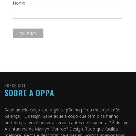
Nome
NOSSO SITE
SOBRE A OPPA
Sabe aquele calço que a gente põe no pé da mesa pra não
balançar? É design. Sabe aquele copo que tem o tamanho
perfeito pra você beber a cerveja antes de esquentar? É design.
A cinturinha da Marilyn Monroe? Design. Tudo que facilita,
melhora, alegra e descomplica é design! Somos apaixonados