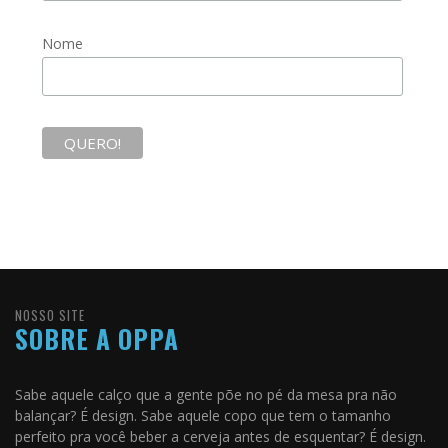
Nome
NOSSO SITE
SOBRE A OPPA
Sabe aquele calço que a gente põe no pé da mesa pra não
balançar? É design. Sabe aquele copo que tem o tamanho
perfeito pra você beber a cerveja antes de esquentar? É design.