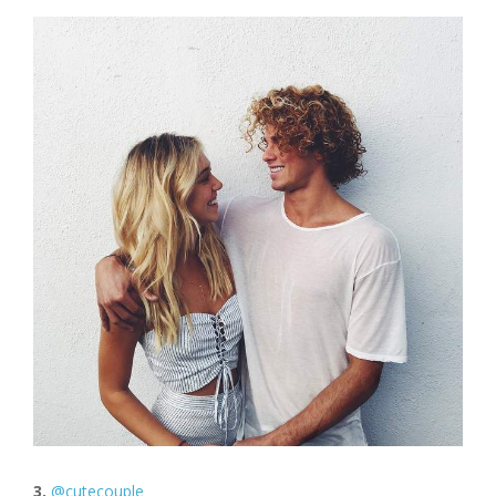
3.
@cutecouple