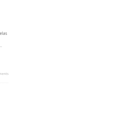
elas
 …
ments