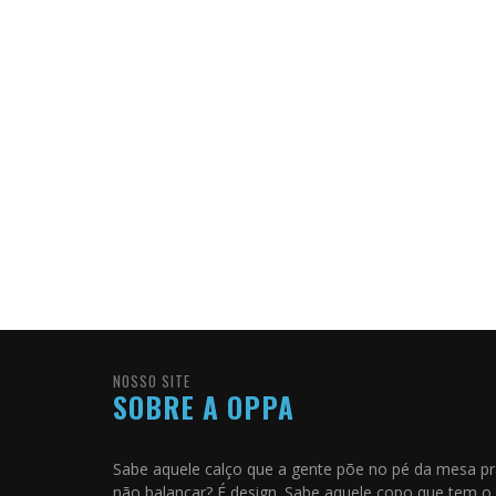
NOSSO SITE
SOBRE A OPPA
Sabe aquele calço que a gente põe no pé da mesa p
não balançar? É design. Sabe aquele copo que tem o