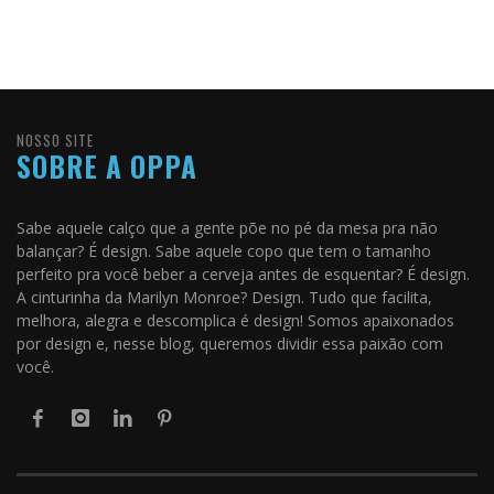
NOSSO SITE
SOBRE A OPPA
Sabe aquele calço que a gente põe no pé da mesa pra não
balançar? É design. Sabe aquele copo que tem o tamanho
perfeito pra você beber a cerveja antes de esquentar? É design.
A cinturinha da Marilyn Monroe? Design. Tudo que facilita,
melhora, alegra e descomplica é design! Somos apaixonados
por design e, nesse blog, queremos dividir essa paixão com
você.