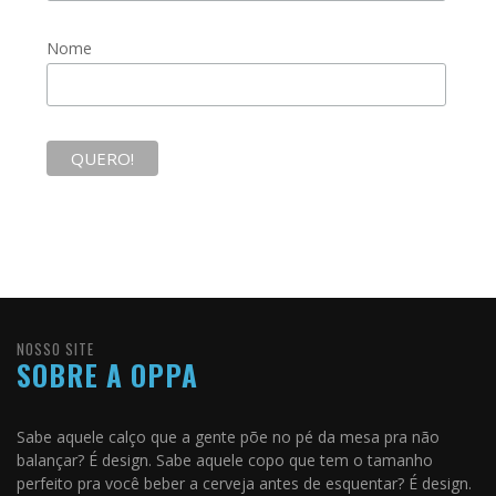
Nome
NOSSO SITE
SOBRE A OPPA
Sabe aquele calço que a gente põe no pé da mesa pra não
balançar? É design. Sabe aquele copo que tem o tamanho
perfeito pra você beber a cerveja antes de esquentar? É design.