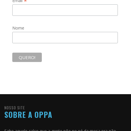
*
Email
Nome
NOSSO SITE
SOBRE A OPPA
Sabe aquele calço que a gente põe no pé da mesa pra não