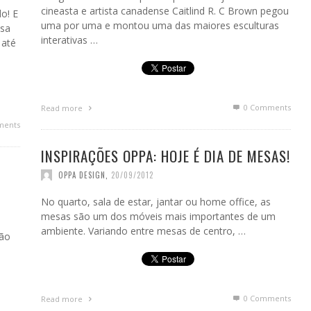
cineasta e artista canadense Caitlind R. C Brown pegou
o! E
uma por uma e montou uma das maiores esculturas
ssa
interativas …
 até
0 Comments
Read more
ments
INSPIRAÇÕES OPPA: HOJE É DIA DE MESAS!
OPPA DESIGN
,
20/09/2012
No quarto, sala de estar, jantar ou home office, as
mesas são um dos móveis mais importantes de um
ambiente. Variando entre mesas de centro, …
são
0 Comments
Read more