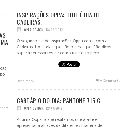
INSPIRAÇÕES OPPA: HOJE É DIA DE
ments
CADEIRAS!
OPPA DESIGN
,
18/09/2012
AS
UMA
O segundo dia de Inspirações Oppa conta com as
Cadeiras. Hoje, elas que são o destaque. São dicas
super interessantes de como usar esta peça …
icas
ito
0 Comments
Read more
CARDÁPIO DO DIA: PANTONE 715 C
ments
OPPA DESIGN
,
12/03/2012
Aqui na Oppa nós acreditamos que a arte é
apresentada através de diferentes maneira de