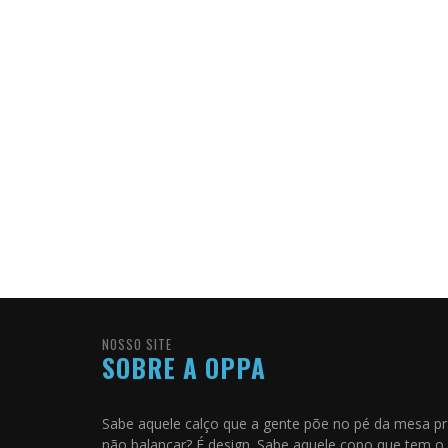
NOSSO SITE
SOBRE A OPPA
Sabe aquele calço que a gente põe no pé da mesa p
não balançar? É design. Sabe aquele copo que tem o