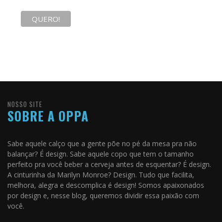
NOSSO SITE
SOBRE A OPPA
Sabe aquele calço que a gente põe no pé da mesa pra não
balançar? É design. Sabe aquele copo que tem o tamanho
perfeito pra você beber a cerveja antes de esquentar? É design.
A cinturinha da Marilyn Monroe? Design. Tudo que facilita,
melhora, alegra e descomplica é design! Somos apaixonados
por design e, nesse blog, queremos dividir essa paixão com
você.