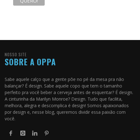
NOSSO SITE
SOBRE A OPPA
Sabe aquele calço que a gente põe no pé da mesa pra não
balançar? É design. Sabe aquele copo que tem o tamanho
perfeito pra você beber a cerveja antes de esquentar? É design.
A cinturinha da Marilyn Monroe? Design. Tudo que facilita,
melhora, alegra e descomplica é design! Somos apaixonados
por design e, nesse blog, queremos dividir essa paixão com
você.