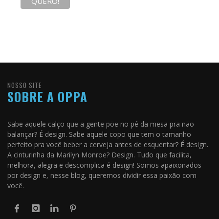
NOSSO SITE
SOBRE A OPPA
Sabe aquele calço que a gente põe no pé da mesa pra não
balançar? É design. Sabe aquele copo que tem o tamanho
perfeito pra você beber a cerveja antes de esquentar? É design.
A cinturinha da Marilyn Monroe? Design. Tudo que facilita,
melhora, alegra e descomplica é design! Somos apaixonados
por design e, nesse blog, queremos dividir essa paixão com
você.