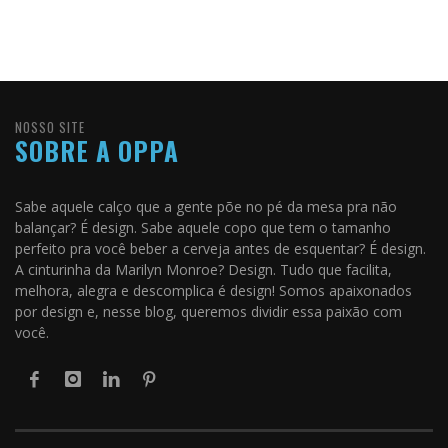
NOSSO SITE
SOBRE A OPPA
Sabe aquele calço que a gente põe no pé da mesa pra não
balançar? É design. Sabe aquele copo que tem o tamanho
perfeito pra você beber a cerveja antes de esquentar? É design.
A cinturinha da Marilyn Monroe? Design. Tudo que facilita,
melhora, alegra e descomplica é design! Somos apaixonados
por design e, nesse blog, queremos dividir essa paixão com
você.