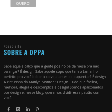
NOSSO SITE
SOBRE A OPPA
Sabe aquele calço que a gente põe no pé da mesa pra não
balançar? É design. Sabe aquele copo que tem o tamanho
perfeito pra você beber a cerveja antes de esquentar? É design.
A cinturinha da Marilyn Monroe? Design. Tudo que facilita,
melhora, alegra e descomplica é design! Somos apaixonados
por design e, nesse blog, queremos dividir essa paixão com
você.