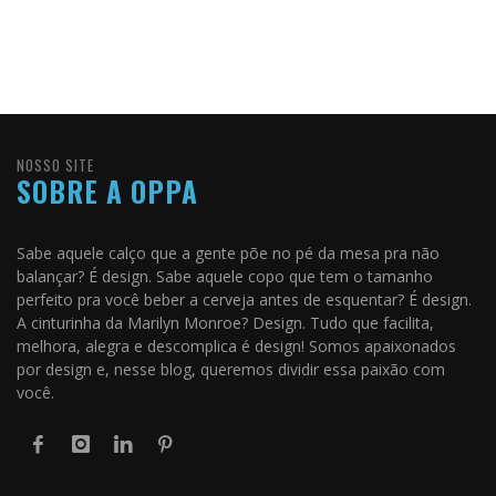
NOSSO SITE
SOBRE A OPPA
Sabe aquele calço que a gente põe no pé da mesa pra não
balançar? É design. Sabe aquele copo que tem o tamanho
perfeito pra você beber a cerveja antes de esquentar? É design.
A cinturinha da Marilyn Monroe? Design. Tudo que facilita,
melhora, alegra e descomplica é design! Somos apaixonados
por design e, nesse blog, queremos dividir essa paixão com
você.