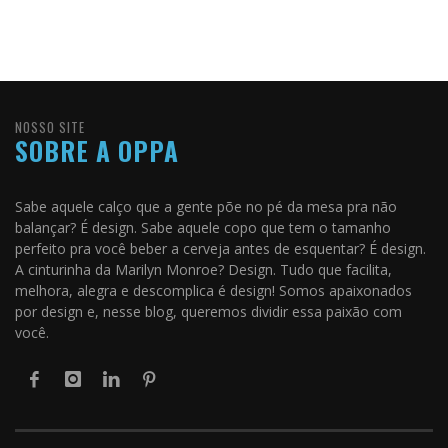
NOSSO SITE
SOBRE A OPPA
Sabe aquele calço que a gente põe no pé da mesa pra não
balançar? É design. Sabe aquele copo que tem o tamanho
perfeito pra você beber a cerveja antes de esquentar? É design.
A cinturinha da Marilyn Monroe? Design. Tudo que facilita,
melhora, alegra e descomplica é design! Somos apaixonados
por design e, nesse blog, queremos dividir essa paixão com
você.