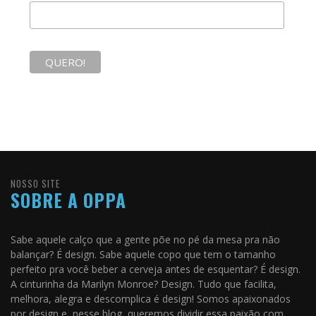
NOSSO SITE
SOBRE A OPPA
Sabe aquele calço que a gente põe no pé da mesa pra não
balançar? É design. Sabe aquele copo que tem o tamanho
perfeito pra você beber a cerveja antes de esquentar? É design.
A cinturinha da Marilyn Monroe? Design. Tudo que facilita,
melhora, alegra e descomplica é design! Somos apaixonados
por design e, nesse blog, queremos dividir essa paixão com