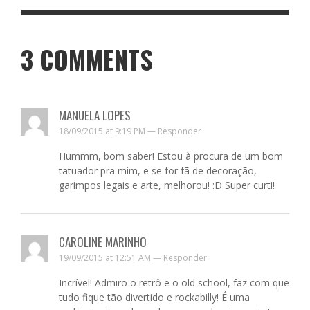
3
COMMENTS
MANUELA LOPES
18/09/2015 at 9:19 PM —
Responder
Hummm, bom saber! Estou à procura de um bom
tatuador pra mim, e se for fã de decoração,
garimpos legais e arte, melhorou! :D Super curti!
CAROLINE MARINHO
19/09/2015 at 12:51 AM —
Responder
Incrível! Admiro o retrô e o old school, faz com que
tudo fique tão divertido e rockabilly! É uma