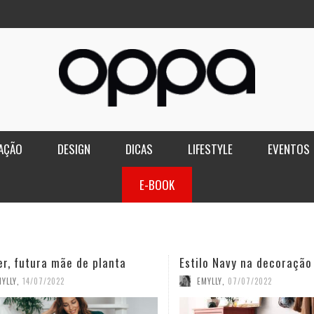
AÇÃO
DESIGN
DICAS
LIFESTYLE
EVENTOS
E-BOOK
lo Navy na decoração
Salão do Móvel de Milão 
Tendências para a Próxi
MYLLY
,
07/07/2022
Temporada
EMYLLY
,
01/07/2022