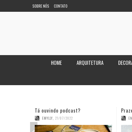
SOBRE NÓS
CONTATO
HOME
ARQUITETURA
DECOR
Prazer, futura mãe de planta
Esti
EMYLLY
,
14/07/2022
E