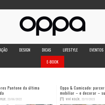
AÇÃO
DESIGN
DICAS
LIFESTYLE
EVENTOS
E-BOOK
ores Pantone da última
Oppa & Camicado: parcer
da
mobiliar – e decorar – s
YLLY
,
23/06/2022
VIVÍ KOLÉR
,
22/11/2023