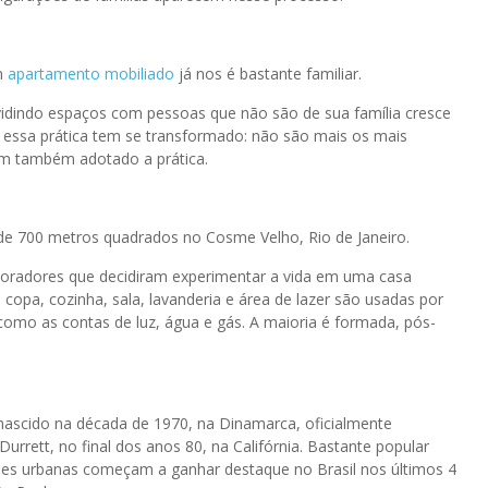
m
apartamento mobiliado
já nos é bastante familiar.
ividindo espaços com pessoas que não são de sua família cresce
a essa prática tem se transformado: não são mais os mais
m também adotado a prática.
e 700 metros quadrados no Cosme Velho, Rio de Janeiro.
 moradores que decidiram experimentar a vida em uma casa
opa, cozinha, sala, lavanderia e área de lazer são usadas por
 como as contas de luz, água e gás. A maioria é formada, pós-
nascido na década de 1970, na Dinamarca, oficialmente
urrett, no final dos anos 80, na Califórnia. Bastante popular
es urbanas começam a ganhar destaque no Brasil nos últimos 4