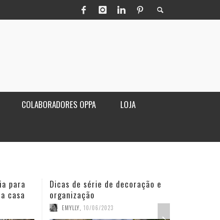
COLABORADORES OPPA
LOJA
ia para
Dicas de série de decoração e
Poltro
ua casa
organização
sala
EMYLLY
,
10/06/2023
OPPA