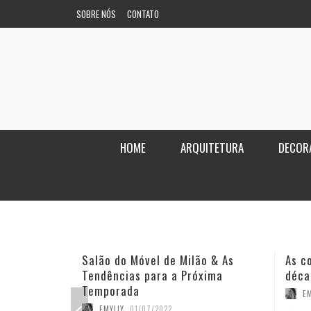
SOBRE NÓS
CONTATO
HOME
ARQUITETURA
DECOR
Salão do Móvel de Milão & As
As c
Tendências para a Próxima
déca
Temporada
EM
EMYLLY
,
01/07/2022