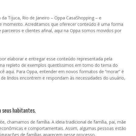
da Tijuca, Rio de Janeiro – Oppa CasaShopping – e
se momento. Acreditamos que oferecer conteúdo é uma forma
de parceiros e clientes afinal, aqui na Oppa somos movidos por
por elaborar e entregar esse conteúdo representada pela
ama repleto de exemplos quentíssimos em torno do tema do
ocê aqui. Para Oppa, entender em novos formatos de “morar” é
de lindos encontrem e respondam às necessidades do usuário,
m seus habitantes.
 chamamos de família. A ideia tradicional de família, pai, mãe
is, econômicas e comportamentais. Assim, algumas pessoas estão
figurações de famílias aparecem nesse processo.