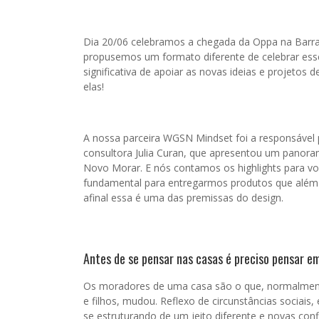
Dia 20/06 celebramos a chegada da Oppa na Barra 
propusemos um formato diferente de celebrar es
significativa de apoiar as novas ideias e projetos 
elas!
A nossa parceira WGSN Mindset foi a responsável 
consultora Julia Curan, que apresentou um panor
Novo Morar. E nós contamos os highlights para v
fundamental para entregarmos produtos que além 
afinal essa é uma das premissas do design.
Antes de se pensar nas casas é preciso pensar e
Os moradores de uma casa são o que, normalmente,
e filhos, mudou. Reflexo de circunstâncias socia
se estruturando de um jeito diferente e novas con